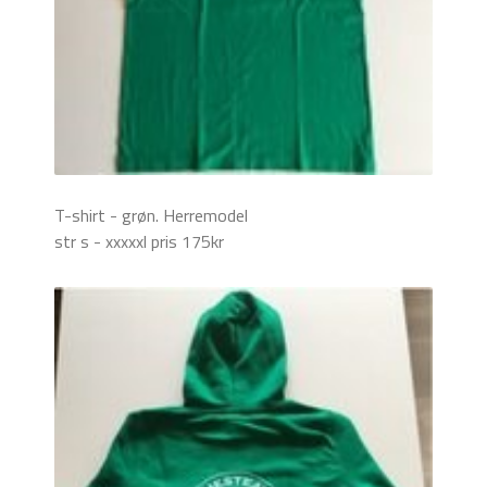
T-shirt - grøn. Herremodel
str s - xxxxxl pris 175kr