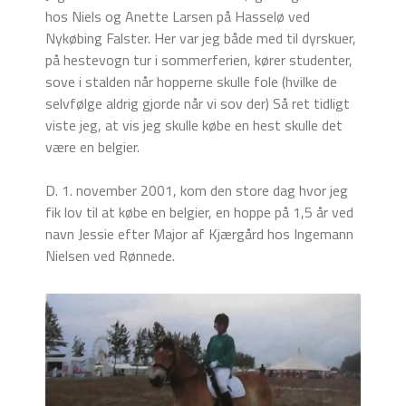
hos Niels og Anette Larsen på Hasselø ved
Nykøbing Falster. Her var jeg både med til dyrskuer,
på hestevogn tur i sommerferien, kører studenter,
sove i stalden når hopperne skulle fole (hvilke de
selvfølge aldrig gjorde når vi sov der) Så ret tidligt
viste jeg, at vis jeg skulle købe en hest skulle det
være en belgier.
D. 1. november 2001, kom den store dag hvor jeg
fik lov til at købe en belgier, en hoppe på 1,5 år ved
navn Jessie efter Major af Kjærgård hos Ingemann
Nielsen ved Rønnede.