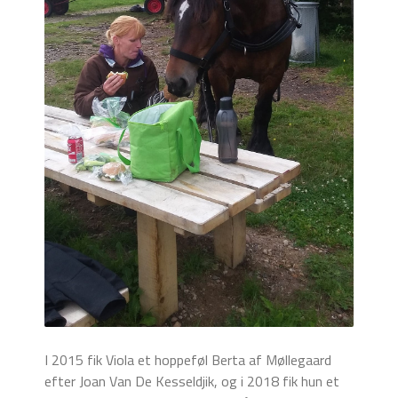
I 2015 fik Viola et hoppeføl Berta af Møllegaard
efter Joan Van De Kesseldjik, og i 2018 fik hun et